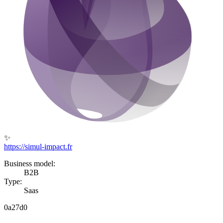
✨
https://simul-impact.fr
Business model:
B2B
Type:
Saas
0a27d0